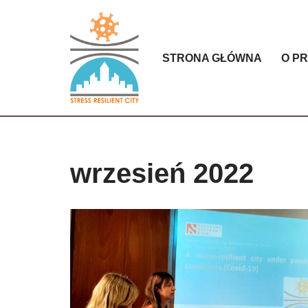
Przejdź
do
STRONA GŁÓWNA
O P
treści
wrzesień 2022